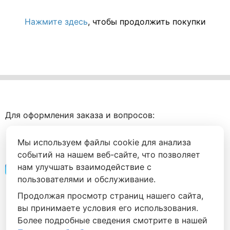
Нажмите здесь
, чтобы продолжить покупки
Для оформления заказа и вопросов:
+7 (495) 088-94-56
Мы используем файлы cookie для анализа
+7 (999) 905-94-56
событий на нашем веб-сайте, что позволяет
нам улучшать взаимодействие с
Напишите нам
пользователями и обслуживание.
142030 Московская область, городской округ
Продолжая просмотр страниц нашего сайта,
Домодедово, с. Ям,
вы принимаете условия его использования.
ул. Почтовая 24
Более подробные сведения смотрите в нашей
Часы работы: Пн-Пт 10-19, Сб 10-17, Вс - выходной.