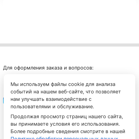
Для оформления заказа и вопросов:
+7 (495) 088-94-56
Мы используем файлы cookie для анализа
+7 (999) 905-94-56
событий на нашем веб-сайте, что позволяет
нам улучшать взаимодействие с
Напишите нам
пользователями и обслуживание.
142030 Московская область, городской округ
Продолжая просмотр страниц нашего сайта,
Домодедово, с. Ям,
вы принимаете условия его использования.
ул. Почтовая 24
Более подробные сведения смотрите в нашей
Часы работы: Пн-Пт 10-19, Сб 10-17, Вс - выходной.
Политике обработки персональных данных
.